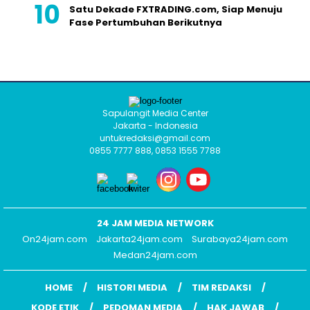
Satu Dekade FXTRADING.com, Siap Menuju
Fase Pertumbuhan Berikutnya
Sapulangit Media Center
Jakarta - Indonesia
untukredaksi@gmail.com
0855 7777 888, 0853 1555 7788
24 JAM MEDIA NETWORK
On24jam.com
Jakarta24jam.com
Surabaya24jam.com
Medan24jam.com
HOME
HISTORI MEDIA
TIM REDAKSI
KODE ETIK
PEDOMAN MEDIA
HAK JAWAB