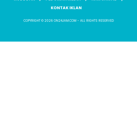
KONTAK IKLAN
COPYRIGHT © 2026 ON24JAM.COM - ALL RIGHTS RESERVED