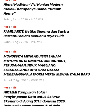
Himel Hadirkan Visi Hunian Modern
melalui Kampanye Global “Dream
Home”
Sabtu, 8 Agu 2026 - 14:26 WIB
Pers Rilis
FAMILIARITÉ: Ketika Sinema dan Sastra
Bertemu dalam Sebuah Karya Puitis
Sabtu, 8 Agu 2026 - 14:19 WIB
Pers Rilis
MONDEVITA MENGAKUISISI SAHAM
MAYORITAS DI UNDERSCORE DISTRICT,
PERUSAHAAN INDUK MAGLIANO,
SEBAGAI LANGKAH KEDUA DALAM
MEMBANGUN PLATFORM MEREK MEWAH ITALIA BARU
Jumat, 7 Agu 2026 - 09:32 WIB
Pers Rilis
HIKSEMI Tampilkan Solusi
Penyimpanan Data untuk Seluruh
Skenario di Ajang DTI Indonesia 2026,
Dukung Pengembangan AI di Asia