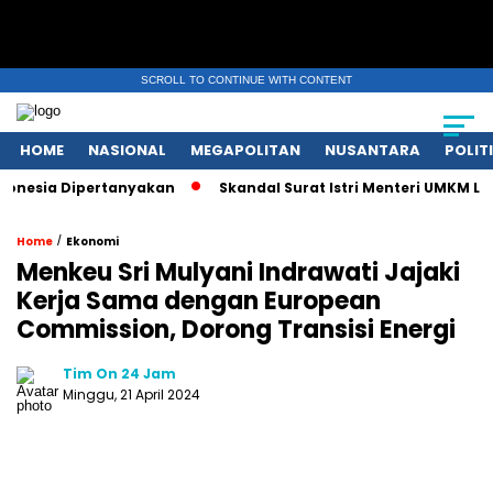
SCROLL TO CONTINUE WITH CONTENT
HOME
NASIONAL
MEGAPOLITAN
NUSANTARA
POLIT
esia Dipertanyakan
Skandal Surat Istri Menteri UMKM Libura
/
Home
Ekonomi
Menkeu Sri Mulyani Indrawati Jajaki
Kerja Sama dengan European
Commission, Dorong Transisi Energi
Tim On 24 Jam
Minggu, 21 April 2024