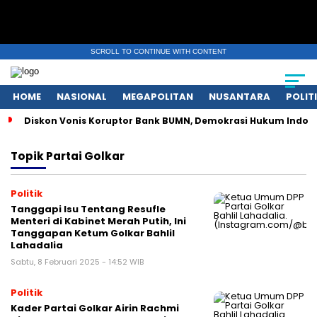
SCROLL TO CONTINUE WITH CONTENT
HOME
NASIONAL
MEGAPOLITAN
NUSANTARA
POLIT
Diskon Vonis Koruptor Bank BUMN, Demokrasi Hukum Indon
Topik
Partai Golkar
Politik
Tanggapi Isu Tentang Resufle
Menteri di Kabinet Merah Putih, Ini
Tanggapan Ketum Golkar Bahlil
Lahadalia
Sabtu, 8 Februari 2025 - 14:52 WIB
Politik
Kader Partai Golkar Airin Rachmi