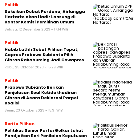
Politik
Saksikan Debat Perdana, Airlangga
Hartarto akan Hadir Lansung di
Kantor Komisi Pemilihan Umum
Selasa, 12 Desember 2023 - 17:14 WIB
Politik
Habib Luthfi Sebut Pilihan Tepat,
Capres Prabowo Subianto Pilih
Gibran Rakabuming Jadi Cawapres
Rabu, 25 Oktober 2023 - 15:29 WIB
Politik
Prabowo Subianto Berikan
Penjelasan Soal Ketidakhadiran
Gibran di Acara Deklarasi Parpol
Koalisi
Senin, 23 Oktober 2023 - 15:31 WIB
Berita Pilihan
Politikus Senior Partai Golkar Luhut
Pandjaitan Beri Penilaian Keputusan