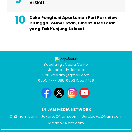
di SKAI
Duka Penghuni Apartemen Puri Park View:
Ditinggal Pemerintah, Dihantui Masalah
yang Tak Kunjung Selesai
Sapulangit Media Center
Jakarta - Indonesia
untukredaksi@gmail.com
0855 7777 888, 0853 1555 7788
24 JAM MEDIA NETWORK
On24jam.com
Jakarta24jam.com
Surabaya24jam.com
Medan24jam.com