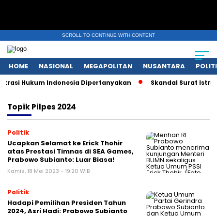
SCROLL TO CONTINUE WITH CONTENT
HOME
NASIONAL
MEGAPOLITAN
NUSANTARA
POLIT
krasi Hukum Indonesia Dipertanyakan
Skandal Surat Istri 
Topik
Pilpes 2024
Politik
Ucapkan Selamat ke Erick Thohir
atas Prestasi Timnas di SEA Games,
Prabowo Subianto: Luar Biasa!
Kamis, 18 Mei 2023 - 19:20 WIB
Politik
Hadapi Pemilihan Presiden Tahun
2024, Asri Hadi: Prabowo Subianto