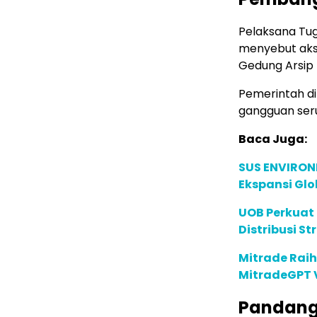
Pelaksana Tu
menyebut aks
Gedung Arsip 
Pemerintah d
gangguan ser
Baca Juga:
SUS ENVIRONM
Ekspansi Glo
UOB Perkuat
Distribusi St
Mitrade Raih
MitradeGPT V
Pandang