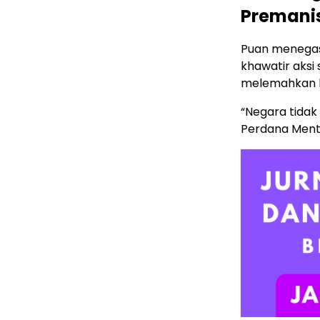
Premani
Puan menegas
khawatir aks
melemahkan 
“Negara tidak
Perdana Mente