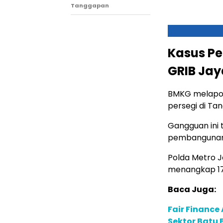
Tanggapan
Kasus P
GRIB Jay
BMKG melapor
persegi di Ta
Gangguan ini
pembangunan
Polda Metro 
menangkap 17 
Baca Juga:
Fair Financ
Sektor Batu 