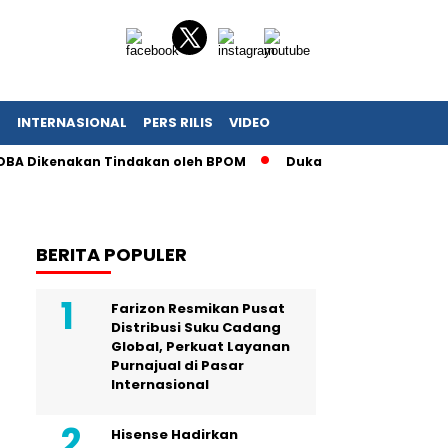
T
INTERNASIONAL
PERS RILIS
VIDEO
ikenakan Tindakan oleh BPOM
Duka Penghuni Apartemen Puri
BERITA POPULER
Farizon Resmikan Pusat
Distribusi Suku Cadang
Global, Perkuat Layanan
Purnajual di Pasar
Internasional
Hisense Hadirkan