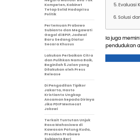
Negara Mundur Bila Tak
Evaluasi
Kompeten, Kabinet
Tetap Solid Hadapi Isu
Politik
Solusi d
Pertemuan Prabowo
Subianto dan Megawati
Gagal di BPIP, Jadwal
Ia juga memin
Baru Sedang Diatur
Secara Khusus
pendudukan a
Lakukan Perbaikan Citra
dan Pulihkan Nama Baik,
Beginilah 5 Jalan yang
Dilakukan oleh Press
Release
Di Pengadilan Tipikor
Jakarta, Hasto
Kristianto Ungkap
Ancaman kepada Dirinya
Jika PDIP Memecat
Jokowi
Terkait Tuntutan Unjuk
Rasa Mahasiswa di
Kawasan Patung Kuda,
Presiden Prabowo
Subianto Beri