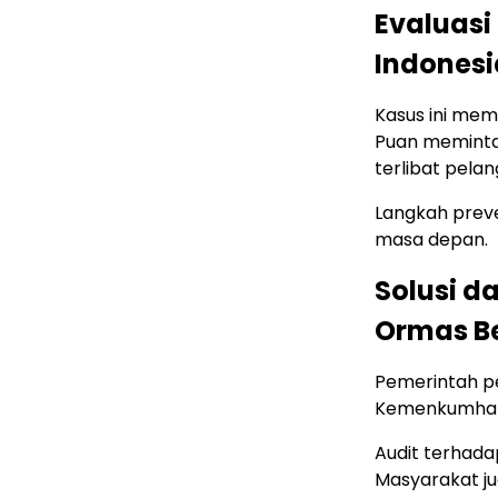
Evaluasi
Indonesi
Kasus ini mem
Puan meminta
terlibat pela
Langkah preve
masa depan.
Solusi 
Ormas B
Pemerintah pe
Kemenkumham
Audit terhada
Masyarakat j