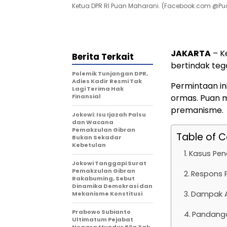
Ketua DPR RI Puan Maharani. (Facebook.com @P
JAKARTA
– K
Berita Terkait
bertindak te
Polemik Tunjangan DPR,
Adies Kadir Resmi Tak
Permintaan in
Lagi Terima Hak
Finansial
ormas. Puan m
premanisme.
Jokowi: Isu Ijazah Palsu
dan Wacana
Pemakzulan Gibran
Table of 
Bukan Sekadar
Kebetulan
Kasus Pen
Jokowi Tanggapi Surat
Pemakzulan Gibran
Respons 
Rakabuming, Sebut
Dinamika Demokrasi dan
Dampak A
Mekanisme Konstitusi
Prabowo Subianto
Pandanga
Ultimatum Pejabat