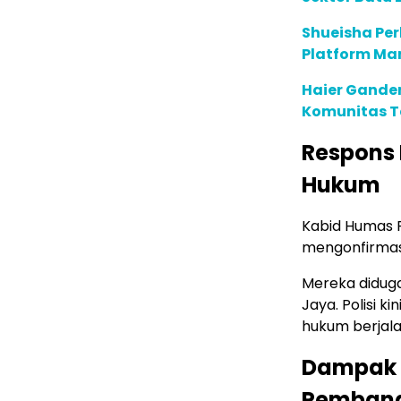
Shueisha Pe
Platform Ma
Haier Ganden
Komunitas T
Respons
Hukum
Kabid Humas P
mengonfirmas
Mereka didug
Jaya. Polisi k
hukum berjalan
Dampak 
Pembang