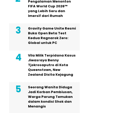
Pengalaman Menonton
FIFA World Cup 2026™
yang Lebih Seru dan
Imersif dari Rumah
Gravity Game Unite Resmi
Buka Open Beta Test
Kedua Ragnarok Zero:
Global untuk PC
Vila Milik Terpidana Kasus
Jiwasraya Benny
Tjokrosaputro di Kota
Queenstown, New
Zealand Disita Kejagung
Seorang Wanita Diduga
Jadi Korban Pembiusan,
Warga Parung Temukan
dalam kondisi Shok dan
Menangis