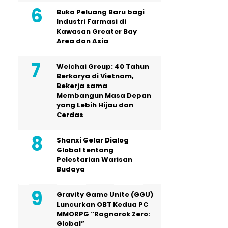
Buka Peluang Baru bagi
Industri Farmasi di
Kawasan Greater Bay
Area dan Asia
Weichai Group: 40 Tahun
Berkarya di Vietnam,
Bekerja sama
Membangun Masa Depan
yang Lebih Hijau dan
Cerdas
Shanxi Gelar Dialog
Global tentang
Pelestarian Warisan
Budaya
Gravity Game Unite (GGU)
Luncurkan OBT Kedua PC
MMORPG “Ragnarok Zero:
Global”