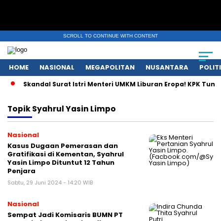
SCROLL TO CONTINUE WITH CONTENT
HOME
NASIONAL
MEGAPOLITAN
NUSANTARA
POLIT
Skandal Surat Istri Menteri UMKM Liburan Eropa! KPK Tunggu 
Topik
Syahrul Yasin Limpo
Nasional
Kasus Dugaan Pemerasan dan
Gratifikasi di Kementan, Syahrul
Yasin Limpo Dituntut 12 Tahun
Penjara
Sabtu, 29 Juni 2024 - 14:20 WIB
Nasional
Sempat Jadi Komisaris BUMN PT