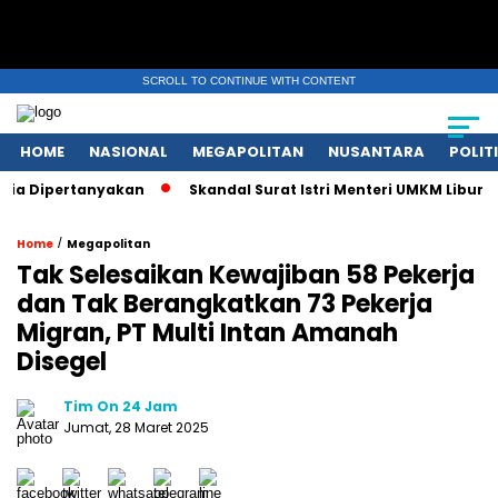
SCROLL TO CONTINUE WITH CONTENT
HOME
NASIONAL
MEGAPOLITAN
NUSANTARA
POLIT
Dipertanyakan
Skandal Surat Istri Menteri UMKM Liburan Ero
/
Home
Megapolitan
Tak Selesaikan Kewajiban 58 Pekerja
dan Tak Berangkatkan 73 Pekerja
Migran, PT Multi Intan Amanah
Disegel
Tim On 24 Jam
Jumat, 28 Maret 2025