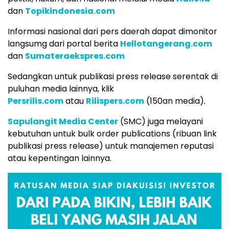
dan
Topikindonesia.com
Informasi nasional dari pers daerah dapat dimonitor
langsumg dari portal berita
Hellotangerang.com
dan
Sumateraekspres.com
Sedangkan untuk publikasi press release serentak di
puluhan media lainnya, klik
Persrilis.com
atau
Rilispers.com
(150an media).
Sapulangit Media Center
(SMC) juga melayani
kebutuhan untuk bulk order publications (ribuan link
publikasi press release) untuk manajemen reputasi
atau kepentingan lainnya.