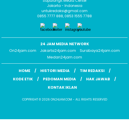
Sapulangit Media Center
Jakarta - Indonesia
untukredaksi@gmail.com
0855 7777 888, 0853 1555 7788
24 JAM MEDIA NETWORK
On24jam.com
Jakarta24jam.com
Surabaya24jam.com
Medan24jam.com
HOME
HISTORI MEDIA
TIM REDAKSI
KODE ETIK
PEDOMAN MEDIA
HAK JAWAB
KONTAK IKLAN
COPYRIGHT © 2026 ON24JAM.COM - ALL RIGHTS RESERVED