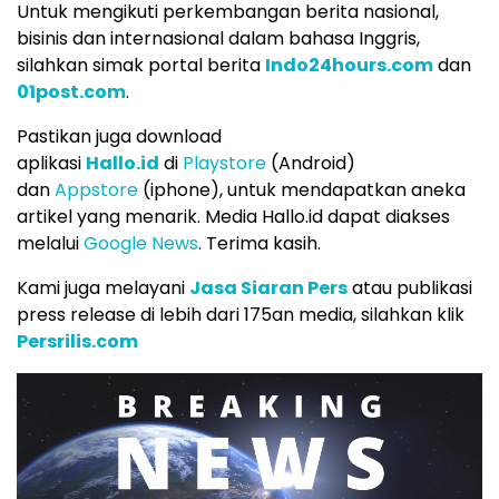
Untuk mengikuti perkembangan berita nasional,
bisinis dan internasional dalam bahasa Inggris,
silahkan simak portal berita
Indo24hours.com
dan
01post.com
.
Pastikan juga download
aplikasi
Hallo.id
di
Playstore
(Android)
dan
Appstore
(iphone), untuk mendapatkan aneka
artikel yang menarik. Media Hallo.id dapat diakses
melalui
Google News
. Terima kasih.
Kami juga melayani
Jasa Siaran Pers
atau publikasi
press release di lebih dari 175an media, silahkan klik
Persrilis.com