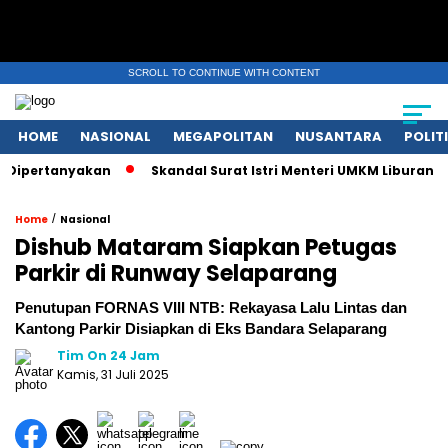
SCROLL TO CONTINUE WITH CONTENT
HOME
NASIONAL
MEGAPOLITAN
NUSANTARA
POLIT
ertanyakan
Skandal Surat Istri Menteri UMKM Liburan Eropa! 
/
Home
Nasional
Dishub Mataram Siapkan Petugas
Parkir di Runway Selaparang
Penutupan FORNAS VIII NTB: Rekayasa Lalu Lintas dan
Kantong Parkir Disiapkan di Eks Bandara Selaparang
Tim On 24 Jam
Kamis, 31 Juli 2025